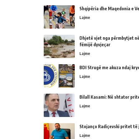
Shqipëria dhe Maqedonia e Ve
Lajme
Dhjetë vjet nga përmbytjet në
fëmijë dyvjeçar
Lajme
BDI Strugë me akuza ndaj kry
Lajme
Bilall Kasami: Në shtator prit
Lajme
Stojanço Radiçevski pritet t
Lajme