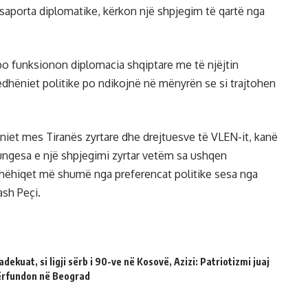
saporta diplomatike, kërkon një shpjegim të qartë nga
po funksionon diplomacia shqiptare me të njëjtin
rëdhëniet politike po ndikojnë në mënyrën se si trajtohen
niet mes Tiranës zyrtare dhe drejtuesve të VLEN-it, kanë
mungesa e një shpjegimi zyrtar vetëm sa ushqen
dhëhiqet më shumë nga preferencat politike sesa nga
ash Peçi.
dekuat, si ligji sërb i 90-ve në Kosovë, Azizi: Patriotizmi juaj
përfundon në Beograd