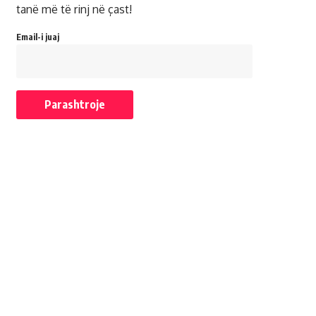
tanë më të rinj në çast!
Email-i juaj