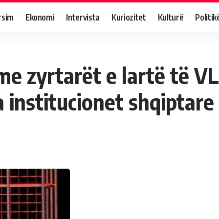
rsim
Ekonomi
Intervista
Kuriozitet
Kulturë
Politik
 me zyrtarët e lartë të V
 institucionet shqiptare