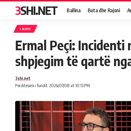
3SHI.NET
Ballina
Bota dhe Rajoni
A
LAJME
Ermal Peçi: Incidenti
shpjegim të qartë nga
3shi.net
Përditësimi i fundit: 2026/07/08 at 10:13 PM