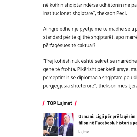
në kufirin shqiptar ndërsa udhëtonin me pa
institucionet shqiptare”, thekson Peçi.
Ai ngre edhe një pyetje më të madhe se a 
standard për të gjithë shqiptarët, apo mar
përfaqësues të caktuar?
“Prej kohësh nuk është sekret se marrëdhë
qenë të ftohta. Pikërisht për këtë arsye, 
perceptimin se diplomacia shqiptare po u
përgjegjësia shtetërore”, thekson mes tjer
TOP Lajmet
Osmani: Ligji për prëfaqësim a
fillon në Facebook, historia 
Lajme