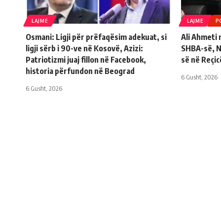
LAJME
LAJME
P
Osmani: Ligji për prëfaqësim adekuat, si
Ali Ahmeti
ligji sërb i 90-ve në Kosovë, Azizi:
SHBA-së, Ni
Patriotizmi juaj fillon në Facebook,
së në Reçic
historia përfundon në Beograd
6 Gusht, 2026
6 Gusht, 2026