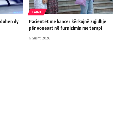
LAJME
ndohen dy
Pacientët me kancer kërkojnë zgjidhje
për vonesat në furnizimin me terapi
6 Gusht, 2026