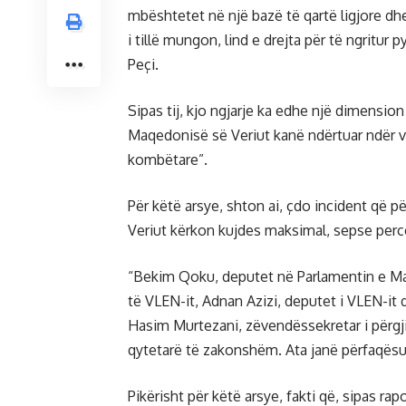
mbështetet në një bazë të qartë ligjore dh
i tillë mungon, lind e drejta për të ngritur 
Peçi.
Sipas tij, kjo ngjarje ka edhe një dimensio
Maqedonisë së Veriut kanë ndërtuar ndër vi
kombëtare”.
Për këtë arsye, shton ai, çdo incident që 
Veriut kërkon kujdes maksimal, sepse perc
“Bekim Qoku, deputet në Parlamentin e Maq
të VLEN-it, Adnan Azizi, deputet i VLEN-it d
Hasim Murtezani, zëvendëssekretar i përgj
qytetarë të zakonshëm. Ata janë përfaqësu
Pikërisht për këtë arsye, fakti që, sipas 