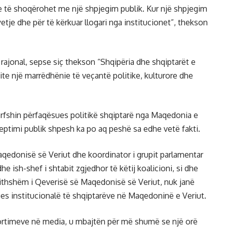
e të shoqërohet me një shpjegim publik. Kur një shpjegim
pyetje dhe për të kërkuar llogari nga institucionet”, thekson
n rajonal, sepse siç thekson “Shqipëria dhe shqiptarët e
te një marrëdhënie të veçantë politike, kulturore dhe
përfshin përfaqësues politikë shqiptarë nga Maqedonia e
eptimi publik shpesh ka po aq peshë sa edhe vetë fakti.
edonisë së Veriut dhe koordinator i grupit parlamentar
he ish-shef i shtabit zgjedhor të këtij koalicioni, si dhe
ithshëm i Qeverisë së Maqedonisë së Veriut, nuk janë
es institucionalë të shqiptarëve në Maqedoninë e Veriut.
raportimeve në media, u mbajtën për më shumë se një orë