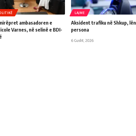
OLITIKË
LAJME
 mirëpret ambasadoren e
Aksident trafiku në Shkup, lë
cole Varnes, në selinë e BDI-
persona
ë
6 Gusht, 2026