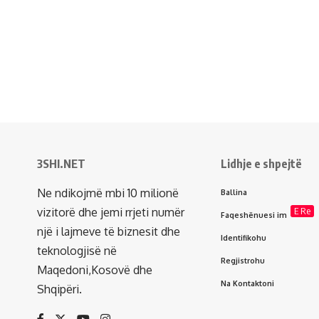
3SHI.NET
Lidhje e shpejtë
Ne ndikojmë mbi 10 milionë
Ballina
vizitorë dhe jemi rrjeti numër
E Re
Faqeshënuesi im
një i lajmeve të biznesit dhe
Identifikohu
teknologjisë në
Regjistrohu
Maqedoni,Kosovë dhe
Na Kontaktoni
Shqipëri.