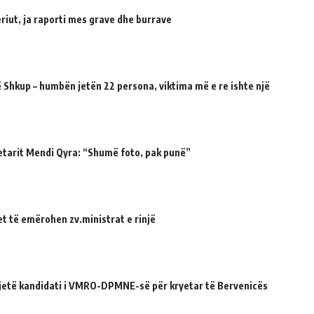
riut, ja raporti mes grave dhe burrave
 Shkup – humbën jetën 22 persona, viktima më e re ishte një
etarit Mendi Qyra: “Shumë foto, pak punë”
et të emërohen zv.ministrat e rinjë
ë jetë kandidati i VMRO-DPMNE-së për kryetar të Bervenicës