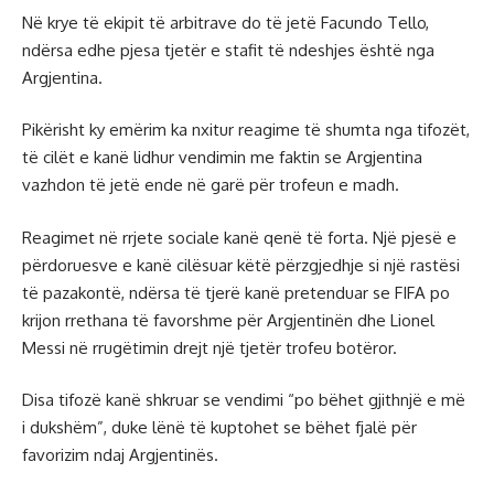
Në krye të ekipit të arbitrave do të jetë Facundo Tello,
ndërsa edhe pjesa tjetër e stafit të ndeshjes është nga
Argjentina.
Pikërisht ky emërim ka nxitur reagime të shumta nga tifozët,
të cilët e kanë lidhur vendimin me faktin se Argjentina
vazhdon të jetë ende në garë për trofeun e madh.
Reagimet në rrjete sociale kanë qenë të forta. Një pjesë e
përdoruesve e kanë cilësuar këtë përzgjedhje si një rastësi
të pazakontë, ndërsa të tjerë kanë pretenduar se FIFA po
krijon rrethana të favorshme për Argjentinën dhe Lionel
Messi në rrugëtimin drejt një tjetër trofeu botëror.
Disa tifozë kanë shkruar se vendimi “po bëhet gjithnjë e më
i dukshëm”, duke lënë të kuptohet se bëhet fjalë për
favorizim ndaj Argjentinës.