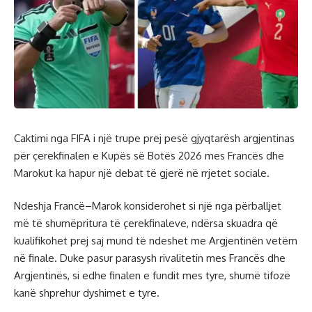
Caktimi nga FIFA i një trupe prej pesë gjyqtarësh argjentinas
për çerekfinalen e Kupës së Botës 2026 mes Francës dhe
Marokut ka hapur një debat të gjerë në rrjetet sociale.
Ndeshja Francë–Marok konsiderohet si një nga përballjet
më të shumëpritura të çerekfinaleve, ndërsa skuadra që
kualifikohet prej saj mund të ndeshet me Argjentinën vetëm
në finale. Duke pasur parasysh rivalitetin mes Francës dhe
Argjentinës, si edhe finalen e fundit mes tyre, shumë tifozë
kanë shprehur dyshimet e tyre.