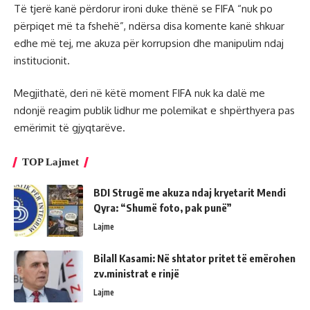
Të tjerë kanë përdorur ironi duke thënë se FIFA “nuk po
përpiqet më ta fshehë”, ndërsa disa komente kanë shkuar
edhe më tej, me akuza për korrupsion dhe manipulim ndaj
institucionit.
Megjithatë, deri në këtë moment FIFA nuk ka dalë me
ndonjë reagim publik lidhur me polemikat e shpërthyera pas
emërimit të gjyqtarëve.
TOP Lajmet
BDI Strugë me akuza ndaj kryetarit Mendi
Qyra: “Shumë foto, pak punë”
Lajme
Bilall Kasami: Në shtator pritet të emërohen
zv.ministrat e rinjë
Lajme