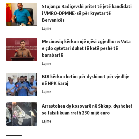
Stojanço Radiçevski pritet të jetë kandidati
i VMRO-DPMNE-së për kryetar të
Bervenicës
Lajme
Mecinoviq kërkon një njësi zgjedhore: Vota
e çdo qytetari duhet të ketë peshë të
barabartë
Lajme
BDI kërkon hetim për dyshimet për vjedhje
në NPK Saraj
Lajme
Arrestohen dy kosovarë në Shkup, dyshohet
se falsifikuan rreth 230 mijë euro
Lajme