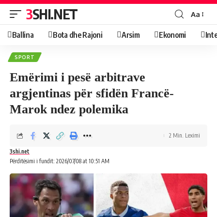
3SHI.NET
Aa
Ballina
Bota dhe Rajoni
Arsim
Ekonomi
Int
SPORT
Emërimi i pesë arbitrave
argjentinas për sfidën Francë-
Marok ndez polemika
2 Min. Leximi
3shi.net
Përditësimi i fundit: 2026/07/08 at 10:51 AM