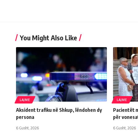
You Might Also Like
LAJME
LAJME
Aksident trafiku në Shkup, lëndohen dy
Pacientët m
persona
për vonesat
6 Gusht, 2026
6 Gusht, 2026