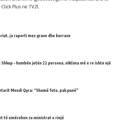
 Click Plus në TV21.
riut, ja raporti mes grave dhe burrave
 Shkup – humbën jetën 22 persona, viktima më e re ishte një
etarit Mendi Qyra: “Shumë foto, pak punë”
et të emërohen zv.ministrat e rinjë