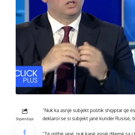
“Nuk ka asnjë subjekt politik shqiptar që ës
deklaroi se si subjekt janë kundër Rusisë,
Shpërndaje
“Të gjithë janë, nuk kanë asnjë dilemë sa i