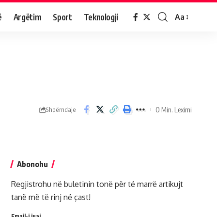
ë
Argëtim
Sport
Teknologji
Aa
0 Min. Leximi
Shpërndaje
Abonohu
Regjistrohu në buletinin tonë për të marrë artikujt
tanë më të rinj në çast!
Email-i juaj