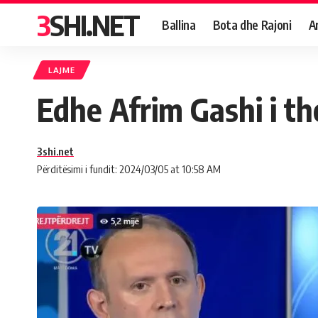
3SHI.NET
Ballina
Bota dhe Rajoni
A
LAJME
Edhe Afrim Gashi i th
3shi.net
Përditësimi i fundit: 2024/03/05 at 10:58 AM