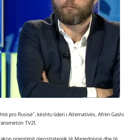
htë pro Rusisë”, kështu lideri i Alternativës, Afrim Gashi
 transmeton TV21.
 takon orientimit gjeostrategjik të Maqedonisë dhe të