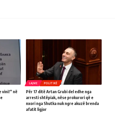
LAJME
POLITIKË
 vini!” në
Për 17 ditë Artan Grubi del edhe nga
re
arresti shtëpiak, nëse prokurori që e
nxori nga Shutka nuk ngre akuzë brenda
afatit ligjor