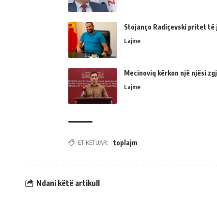
Stojanço Radiçevski pritet t
Lajme
Mecinoviq kërkon një njësi zg
Lajme
ETIKETUAR:
toplajm
Ndani këtë artikull