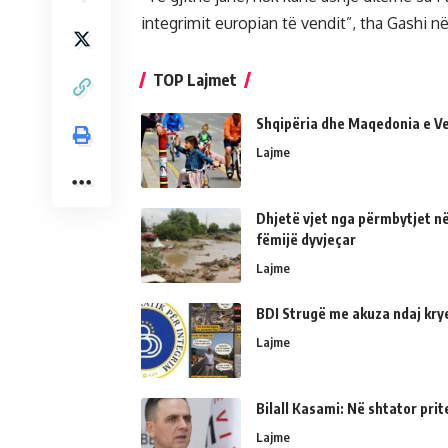
integrimit europian të vendit”, tha Gashi në
TOP Lajmet
Shqipëria dhe Maqedonia e Ve
Lajme
Dhjetë vjet nga përmbytjet në
fëmijë dyvjeçar
Lajme
BDI Strugë me akuza ndaj kry
Lajme
Bilall Kasami: Në shtator prit
Lajme