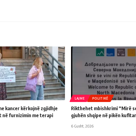
LAJME
POLITIKË
e kancer kërkojnë zgjidhje
Rikthehet mbishkrimi “Mirë se
 në furnizimin me terapi
gjuhën shqipe në pikën kufita
6 Gusht, 2026