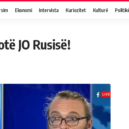
rsim
Ekonomi
Intervista
Kuriozitet
Kulturë
Politik
otë JO Rusisë!