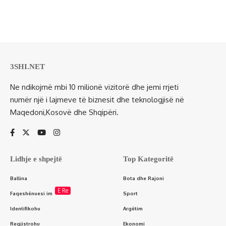
3SHI.NET
Ne ndikojmë mbi 10 milionë vizitorë dhe jemi rrjeti
numër një i lajmeve të biznesit dhe teknologjisë në
Maqedoni,Kosovë dhe Shqipëri.
Lidhje e shpejtë
Top Kategoritë
Ballina
Bota dhe Rajoni
E Re
Faqeshënuesi im
Sport
Identifikohu
Argëtim
Regjistrohu
Ekonomi