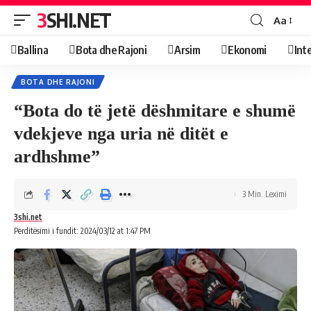
3SHI.NET
Aa
Ballina
Bota dhe Rajoni
Arsim
Ekonomi
Int
BOTA DHE RAJONI
“Bota do të jetë dëshmitare e shumë
vdekjeve nga uria në ditët e
ardhshme”
3 Min. Leximi
3shi.net
Përditësimi i fundit: 2024/03/12 at 1:47 PM