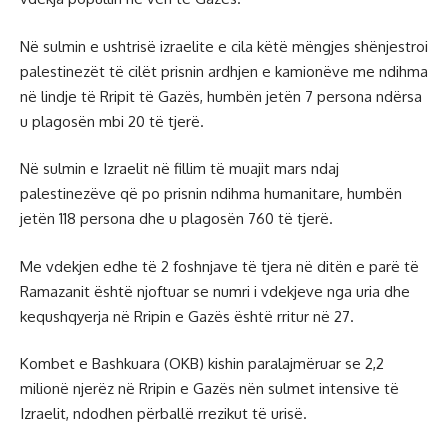
Në sulmin e ushtrisë izraelite e cila këtë mëngjes shënjestroi
palestinezët të cilët prisnin ardhjen e kamionëve me ndihma
në lindje të Rripit të Gazës, humbën jetën 7 persona ndërsa
u plagosën mbi 20 të tjerë.
Në sulmin e Izraelit në fillim të muajit mars ndaj
palestinezëve që po prisnin ndihma humanitare, humbën
jetën 118 persona dhe u plagosën 760 të tjerë.
Me vdekjen edhe të 2 foshnjave të tjera në ditën e parë të
Ramazanit është njoftuar se numri i vdekjeve nga uria dhe
kequshqyerja në Rripin e Gazës është rritur në 27.
Kombet e Bashkuara (OKB) kishin paralajmëruar se 2,2
milionë njerëz në Rripin e Gazës nën sulmet intensive të
Izraelit, ndodhen përballë rrezikut të urisë.