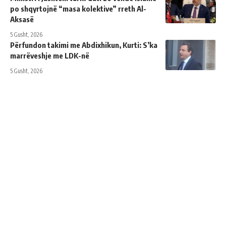
po shqyrtojnë “masa kolektive” rreth Al-
Aksasë
5 Gusht, 2026
Përfundon takimi me Abdixhikun, Kurti: S’ka
marrëveshje me LDK-në
5 Gusht, 2026