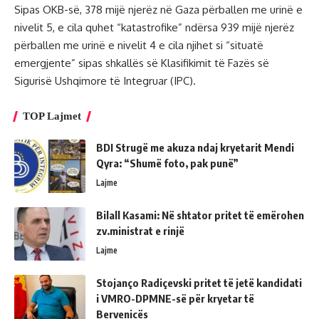
Sipas OKB-së, 378 mijë njerëz në Gaza përballen me urinë e
nivelit 5, e cila quhet “katastrofike” ndërsa 939 mijë njerëz
përballen me urinë e nivelit 4 e cila njihet si “situatë
emergjente” sipas shkallës së Klasifikimit të Fazës së
Sigurisë Ushqimore të Integruar (IPC).
TOP Lajmet
BDI Strugë me akuza ndaj kryetarit Mendi
Qyra: “Shumë foto, pak punë”
Lajme
Bilall Kasami: Në shtator pritet të emërohen
zv.ministrat e rinjë
Lajme
Stojanço Radiçevski pritet të jetë kandidati
i VMRO-DPMNE-së për kryetar të
Bervenicës