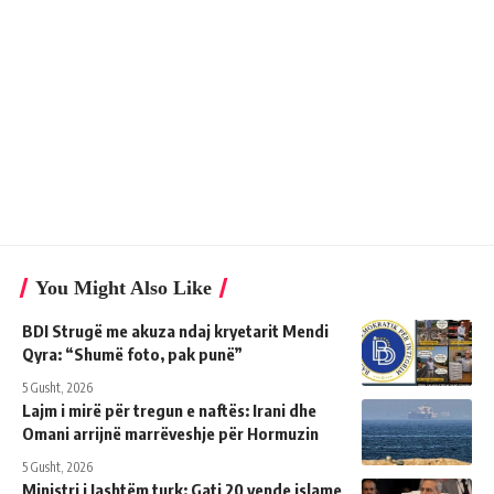
You Might Also Like
BDI Strugë me akuza ndaj kryetarit Mendi
Qyra: “Shumë foto, pak punë”
5 Gusht, 2026
Lajm i mirë për tregun e naftës: Irani dhe
Omani arrijnë marrëveshje për Hormuzin
5 Gusht, 2026
Ministri i Jashtëm turk: ​​Gati 20 vende islame