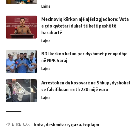
Lajme
Mecinoviq kërkon një njësi zgjedhore: Vota
e çdo qytetari duhet të ketë peshë të
barabartë
Lajme
BDI kërkon hetim për dyshimet për vjedhje
në NPK Saraj
Lajme
Arrestohen dy kosovarë në Shkup, dyshohet
se falsifikuan rreth 230 mijë euro
Lajme
bota
,
dëshmitare
,
gaza
,
toplajm
ETIKETUAR: