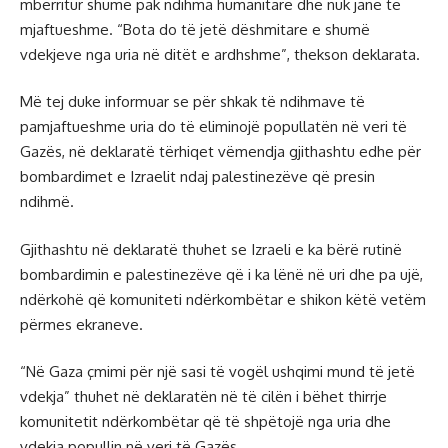
mbërritur shumë pak ndihma humanitare dhe nuk janë të
mjaftueshme. “Bota do të jetë dëshmitare e shumë
vdekjeve nga uria në ditët e ardhshme”, thekson deklarata.
Më tej duke informuar se për shkak të ndihmave të
pamjaftueshme uria do të eliminojë popullatën në veri të
Gazës, në deklaratë tërhiqet vëmendja gjithashtu edhe për
bombardimet e Izraelit ndaj palestinezëve që presin
ndihmë.
Gjithashtu në deklaratë thuhet se Izraeli e ka bërë rutinë
bombardimin e palestinezëve që i ka lënë në uri dhe pa ujë,
ndërkohë që komuniteti ndërkombëtar e shikon këtë vetëm
përmes ekraneve.
“Në Gaza çmimi për një sasi të vogël ushqimi mund të jetë
vdekja” thuhet në deklaratën në të cilën i bëhet thirrje
komunitetit ndërkombëtar që të shpëtojë nga uria dhe
vdekja popullin në veri të Gazës.