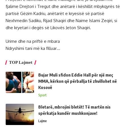
fjalime Drejtori i Tregut dhe anëtarë i këshillit mbykqyrës të
partisë Gëzim Kadriu, anëtarët e kryesisë së partisë
Nexhmedin Sadiku, Rijad Shaqiri dhe Naime Islami Zeqiri, si
dhe kryetari i degës së Likovës Jeton Shaqiri.
Urime dhe na priftë e mbara
Ndryshimi tani më ka filluar…
TOP Lajmet
Bujar Muli sfidon Eddie Hall për një meç
MMA, kërkon që përballja të zhvillohet në
Kosovë
Sport
Bletarë, mbrojini bletët! Të martën nis
spërkatja kundër mushkonjave!
Lajme