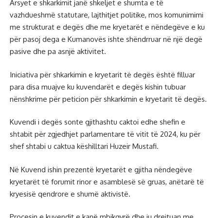
Arsyet e shkarkimit janë shkeljet e shumta e të
vazhdueshmë statutare, lajthitjet politike, mos komunimimi
me strukturat e degës dhe me kryetarët e nëndegëve e ku
për pasoj dega e Kumanovës ishte shëndrruar në një degë
pasive dhe pa asnjë aktivitet.
Iniciativa për shkarkimin e kryetarit të degës është filluar
para disa muajve ku kuvendarët e degës kishin tubuar
nënshkrime për peticion për shkarkimin e kryetarit të degës.
Kuvendi i degës sonte gjithashtu caktoi edhe shefin e
shtabit për zgjedhjet parlamentare të vitit të 2024, ku për
shef shtabi u caktua këshilltari Huzeir Mustafi.
Në Kuvend ishin prezentë kryetarët e gjitha nëndegëve
kryetarët të forumit rinor e asamblesë së gruas, anëtarë të
kryesisë qendrore e shumë aktivistë.
Proçesin e kuvendit e kanë mbikqyrë dhe ju drejtuan me