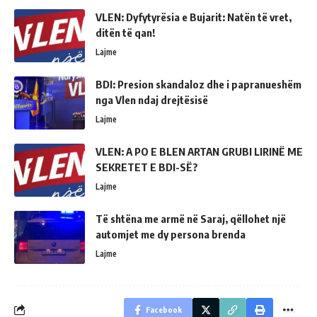
VLEN: Dyfytyrësia e Bujarit: Natën të vret,
ditën të qan!
Lajme
BDI: Presion skandaloz dhe i papranueshëm
nga Vlen ndaj drejtësisë
Lajme
VLEN: A PO E BLEN ARTAN GRUBI LIRINË ME
SEKRETET E BDI-SË?
Lajme
Të shtëna me armë në Saraj, qëllohet një
automjet me dy persona brenda
Lajme
Facebook