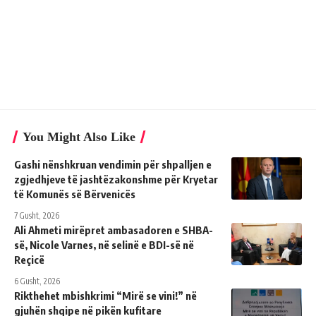
You Might Also Like
Gashi nënshkruan vendimin për shpalljen e
zgjedhjeve të jashtëzakonshme për Kryetar
të Komunës së Bërvenicës
7 Gusht, 2026
Ali Ahmeti mirëpret ambasadoren e SHBA-
së, Nicole Varnes, në selinë e BDI-së në
Reçicë
6 Gusht, 2026
Rikthehet mbishkrimi “Mirë se vini!” në
gjuhën shqipe në pikën kufitare