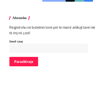
Abonohu
Regjistrohu në buletinin tonë për të marrë artikujt tanë më
të rinj në çast!
Email-i juaj