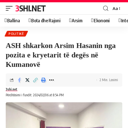
3SHI.NET
Aa
Ballina
Bota dhe Rajoni
Arsim
Ekonomi
Int
POLITIKË
ASH shkarkon Arsim Hasanin nga
pozita e kryetarit të degës në
Kumanovë
2 Min. Leximi
3shi.net
Përditësimi i fundit: 2024/02/06 at 8:54 PM