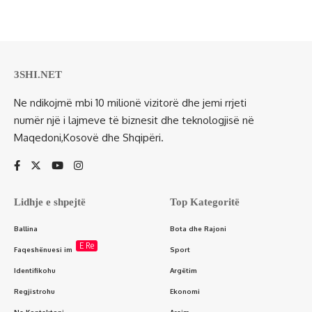
3SHI.NET
Ne ndikojmë mbi 10 milionë vizitorë dhe jemi rrjeti
numër një i lajmeve të biznesit dhe teknologjisë në
Maqedoni,Kosovë dhe Shqipëri.
Lidhje e shpejtë
Top Kategoritë
Ballina
Bota dhe Rajoni
E Re
Faqeshënuesi im
Sport
Identifikohu
Argëtim
Regjistrohu
Ekonomi
Na Kontaktoni
Arsim