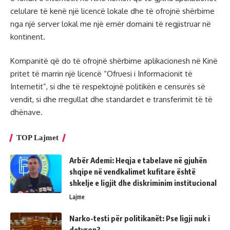
celulare të kenë një licencë lokale dhe të ofrojnë shërbime
nga një server lokal me një emër domaini të regjistruar në
kontinent.
Kompanitë që do të ofrojnë shërbime aplikacionesh në Kinë
pritet të marrin një licencë “Ofruesi i Informacionit të
Internetit”, si dhe të respektojnë politikën e censurës së
vendit, si dhe rregullat dhe standardet e transferimit të të
dhënave.
TOP Lajmet
Arbër Ademi: Heqja e tabelave në gjuhën
shqipe në vendkalimet kufitare është
shkelje e ligjit dhe diskriminim institucional
Lajme
Narko-testi për politikanët: Pse ligji nuk i
detyron?