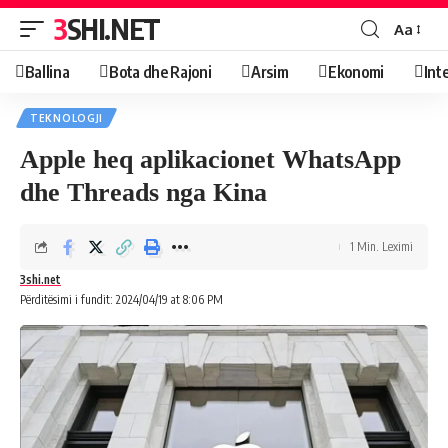
3SHI.NET
Aa
Ballina
Bota dhe Rajoni
Arsim
Ekonomi
Int
TEKNOLOGJI
Apple heq aplikacionet WhatsApp
dhe Threads nga Kina
1 Min. Leximi
3shi.net
Përditësimi i fundit: 2024/04/19 at 8:06 PM