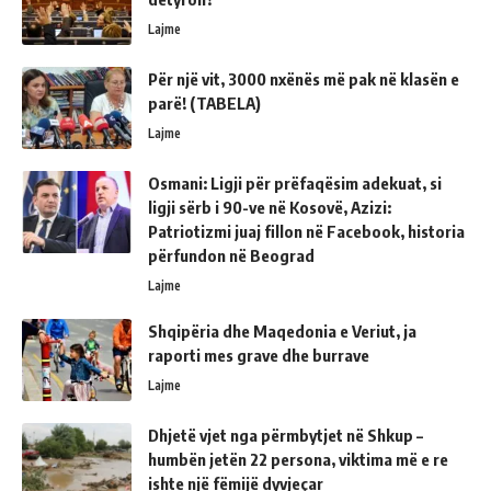
Lajme
Për një vit, 3000 nxënës më pak në klasën e
parë! (TABELA)
Lajme
Osmani: Ligji për prëfaqësim adekuat, si
ligji sërb i 90-ve në Kosovë, Azizi:
Patriotizmi juaj fillon në Facebook, historia
përfundon në Beograd
Lajme
Shqipëria dhe Maqedonia e Veriut, ja
raporti mes grave dhe burrave
Lajme
Dhjetë vjet nga përmbytjet në Shkup –
humbën jetën 22 persona, viktima më e re
ishte një fëmijë dyvjeçar