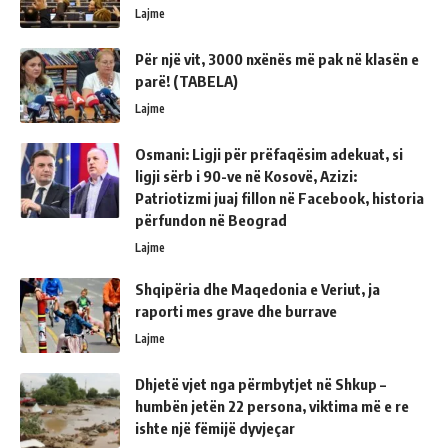
Lajme
Për një vit, 3000 nxënës më pak në klasën e
parë! (TABELA)
Lajme
Osmani: Ligji për prëfaqësim adekuat, si
ligji sërb i 90-ve në Kosovë, Azizi:
Patriotizmi juaj fillon në Facebook, historia
përfundon në Beograd
Lajme
Shqipëria dhe Maqedonia e Veriut, ja
raporti mes grave dhe burrave
Lajme
Dhjetë vjet nga përmbytjet në Shkup –
humbën jetën 22 persona, viktima më e re
ishte një fëmijë dyvjeçar