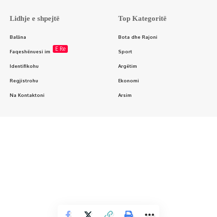
Lidhje e shpejtë
Top Kategoritë
Ballina
Bota dhe Rajoni
E Re
Faqeshënuesi im
Sport
Identifikohu
Argëtim
Regjistrohu
Ekonomi
Na Kontaktoni
Arsim