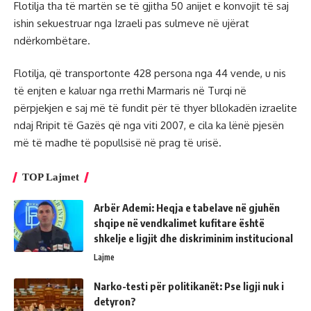
Flotilja tha të martën se të gjitha 50 anijet e konvojit të saj
ishin sekuestruar nga Izraeli pas sulmeve në ujërat
ndërkombëtare.
Flotilja, që transportonte 428 persona nga 44 vende, u nis
të enjten e kaluar nga rrethi Marmaris në Turqi në
përpjekjen e saj më të fundit për të thyer bllokadën izraelite
ndaj Rripit të Gazës që nga viti 2007, e cila ka lënë pjesën
më të madhe të popullsisë në prag të urisë.
TOP Lajmet
Arbër Ademi: Heqja e tabelave në gjuhën
shqipe në vendkalimet kufitare është
shkelje e ligjit dhe diskriminim institucional
Lajme
Narko-testi për politikanët: Pse ligji nuk i
detyron?