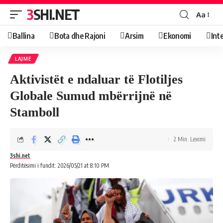
3SHI.NET
Aa
Ballina
Bota dhe Rajoni
Arsim
Ekonomi
Int
LAJME
Aktivistët e ndaluar të Flotiljes
Globale Sumud mbërrijnë në
Stamboll
2 Min. Leximi
3shi.net
Përditësimi i fundit: 2026/05/21 at 8:10 PM