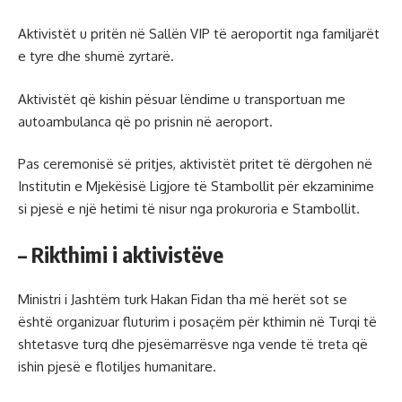
Aktivistët u pritën në Sallën VIP të aeroportit nga familjarët
e tyre dhe shumë zyrtarë.
Aktivistët që kishin pësuar lëndime u transportuan me
autoambulanca që po prisnin në aeroport.
Pas ceremonisë së pritjes, aktivistët pritet të dërgohen në
Institutin e Mjekësisë Ligjore të Stambollit për ekzaminime
si pjesë e një hetimi të nisur nga prokuroria e Stambollit.
– Rikthimi i aktivistëve
Ministri i Jashtëm turk Hakan Fidan tha më herët sot se
është organizuar fluturim i posaçëm për kthimin në Turqi të
shtetasve turq dhe pjesëmarrësve nga vende të treta që
ishin pjesë e flotiljes humanitare.