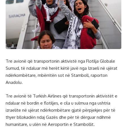
Tre avionë që transportonin aktivistë nga Flotilja Globale
Sumud, të ndaluar më herët këtë javë nga Izraeli në ujërat
ndërkombëtare, mbërritën sot në Stamboll, raporton
Anadolu.
Tre avionë të Turkish Airlines që transportonin aktivistët e
ndaluar në bordin e flotiljes, e cila u sulmua nga ushtria
izraelite në ujërat ndërkombëtare gjatë përpjekjes për të
thyer bllokadën ndaj Gazës dhe për të dërguar ndihmë
humanitare, u ulën në Aeroportin e Stambollit.