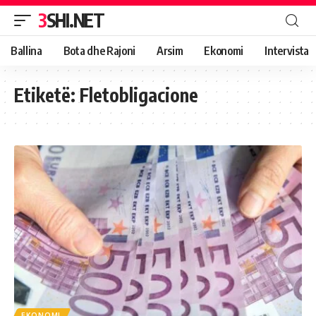
3SHI.NET
Ballina
Bota dhe Rajoni
Arsim
Ekonomi
Intervista
Etiketë:
Fletobligacione
EKONOMI