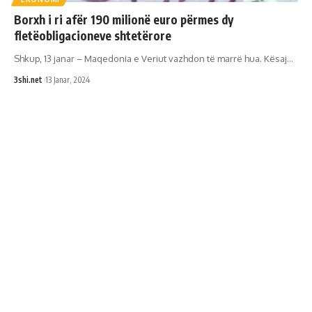
Borxh i ri afër 190 milionë euro përmes dy
fletëobligacioneve shtetërore
Shkup, 13 janar – Maqedonia e Veriut vazhdon të marrë hua. Kësaj
…
3shi.net
13 Janar, 2024