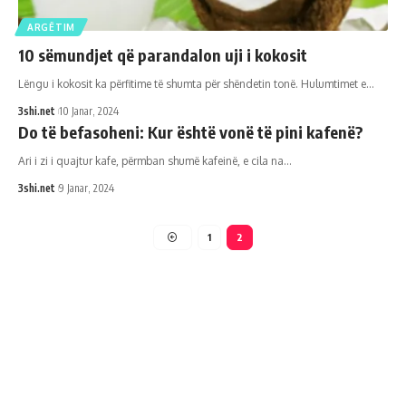
ARGËTIM
10 sëmundjet që parandalon uji i kokosit
Lëngu i kokosit ka përfitime të shumta për shëndetin tonë. Hulumtimet e
…
3shi.net
10 Janar, 2024
Do të befasoheni: Kur është vonë të pini kafenë?
Ari i zi i quajtur kafe, përmban shumë kafeinë, e cila na
…
3shi.net
9 Janar, 2024
1
2