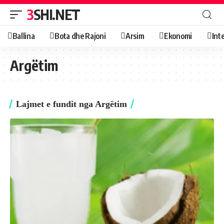
3SHI.NET
Ballina
Bota dhe Rajoni
Arsim
Ekonomi
Int
Argëtim
Lajmet e fundit nga Argëtim